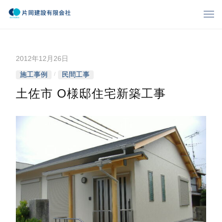
コ
メ
ン
ニ
片
ゆ
テ
ュ
と
ー
ン
岡
り
2012年12月26日
b
ツ
、
建
y
へ
施工事例
民間工事
/
暮
k
ス
ら
設
土佐市 O様邸住宅新築工事
a
キ
し
t
有
ッ
の
a
プ
夢
o
限
づ
k
く
会
a
り
-
社
k