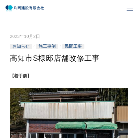
コ
メ
ン
ニ
片
ゆ
テ
ュ
と
ー
ン
岡
り
2023年10月2日
b
ツ
、
建
y
へ
お知らせ
施工事例
民間工事
/
/
暮
k
ス
ら
設
高知市S様邸店舗改修工事
a
キ
し
t
有
ッ
の
a
【着手前】
プ
夢
o
限
づ
k
く
会
a
り
-
社
k