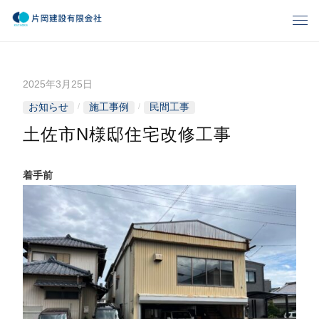
コ
メ
ン
ニ
片
ゆ
テ
ュ
と
ー
ン
岡
り
2025年3月25日
b
ツ
、
建
y
へ
お知らせ
施工事例
民間工事
/
/
暮
k
ス
ら
設
土佐市N様邸住宅改修工事
a
キ
し
t
有
ッ
の
a
着手前
プ
夢
o
限
づ
k
く
会
a
り
-
社
k