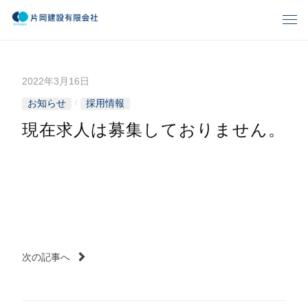
コ
メ
ン
ニ
片
ゆ
テ
ュ
と
ー
ン
岡
り
2022年3月16日
b
ツ
、
建
y
へ
お知らせ
採用情報
/
暮
k
ス
ら
設
現在求人は募集しておりません。
a
キ
し
t
有
ッ
の
a
プ
夢
o
限
づ
k
く
会
a
投
り
-
社
k
稿
次の記事へ
ナ