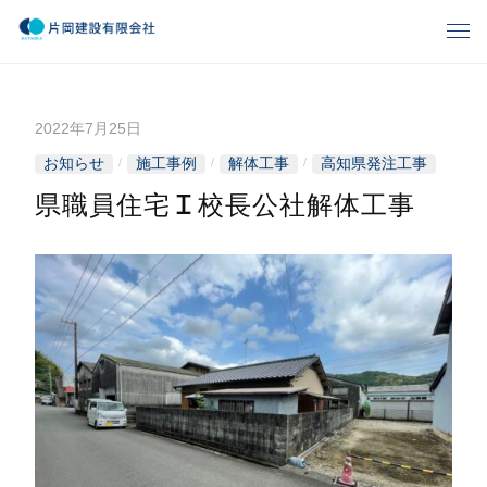
コ
メ
ン
ニ
片
ゆ
テ
ュ
と
ー
ン
岡
り
2022年7月25日
b
ツ
、
建
y
へ
お知らせ
施工事例
解体工事
高知県発注工事
/
/
/
暮
k
ス
ら
設
県職員住宅Ｉ校長公社解体工事
a
キ
し
t
有
ッ
の
a
プ
夢
o
限
づ
k
く
会
a
り
-
社
k