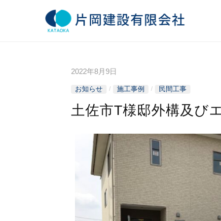
コ
ン
テ
片
ゆ
ン
と
岡
ツ
り
2022年8月9日
b
へ
建
、
y
/
/
お知らせ
施工事例
民間工事
ス
暮
k
設
土佐市T様邸外構及び
キ
a
ら
有
ッ
t
し
a
プ
の
限
o
夢
会
k
づ
a
く
社
-
り
k